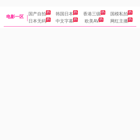
国产自拍
韩国日本
香港三级
国模私拍
电影一区
日本无码
中文字幕
欧美AV
网红主播